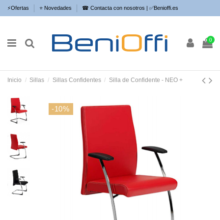
⚡​Ofertas
⭐​ Novedades
☎ Contacta con nosotros | ✅Benioffi.es
0
Inicio
Sillas
Sillas Confidentes
Silla de Confidente - NEO +
-10%