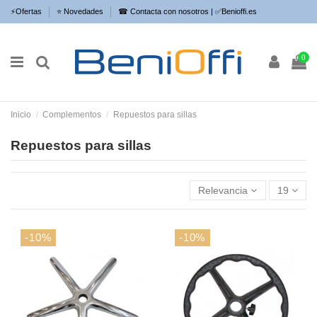
⚡​Ofertas
⭐​ Novedades
☎ Contacta con nosotros | ✅Benioffi.es
0
Inicio
Complementos
Repuestos para sillas
Repuestos para sillas
Relevancia
19
-10%
-10%