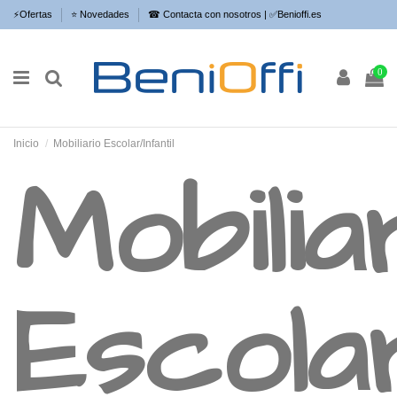
⚡​Ofertas
⭐​ Novedades
☎ Contacta con nosotros | ✅Benioffi.es
0
Inicio
Mobiliario Escolar/Infantil
Mobilia
Escola