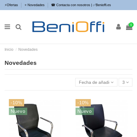
⚡​Ofertas
⭐​ Novedades
☎ Contacta con nosotros | ✅Benioffi.es
0
Inicio
Novedades
Novedades
Fecha de añadido, más recie
3
-10%
-10%
Nuevo
Nuevo