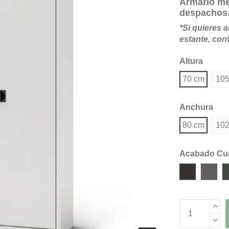
Armario met
despachos
*Si quieres 
estante, con
Altura
70 cm
105
Anchura
80 cm
102
Acabado Cu
Negro Inte
Gris 