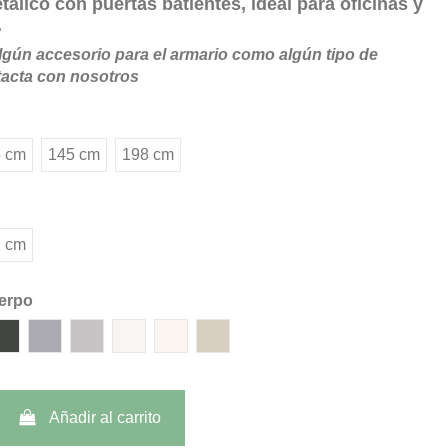
álico con puertas batientes, ideal para oficinas y
.
algún accesorio para el armario como algún tipo de
tacta con nosotros
 cm
145 cm
198 cm
 cm
erpo
nso (RAL 9005)
Oscuro (RAL 7015)
Gris Antracita (RAL 7016)
Aluminio (RAL 9006)
Gris Luminoso (RAL 7035)
Blanco Puro (RAL 9003)
Blanco Señales (RAL 9010)
Arena
Añadir al carrito