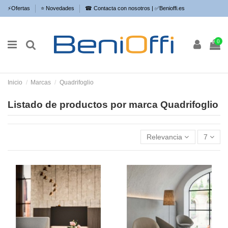
⚡​Ofertas
⭐​ Novedades
☎ Contacta con nosotros | ✅Benioffi.es
0
Inicio
Marcas
Quadrifoglio
Listado de productos por marca Quadrifoglio
Relevancia
7