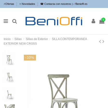
⚡​Ofertas
⭐​ Novedades
☎ Contacta con nosotros | ✅Benioffi.es
0
Inicio
Sillas
Sillas de Exterior
SILLA CONTEMPORANEA
EXTERIOR NEW CROSS
-10%