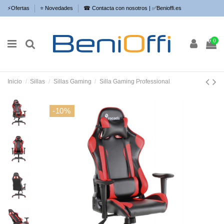
⚡​Ofertas
⭐​ Novedades
☎ Contacta con nosotros | ✅Benioffi.es
0
Inicio
Sillas
Sillas Gaming
Silla Gaming Professional
-10%