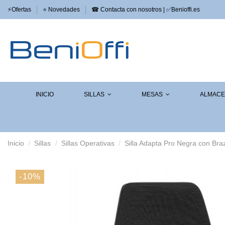
⚡​Ofertas
⭐​ Novedades
☎ Contacta con nosotros | ✅Benioffi.es
INICIO
SILLAS
MESAS
ALMAC
Inicio
Sillas
Sillas Operativas
Silla Adapta Pro Negra con Bra
-10%