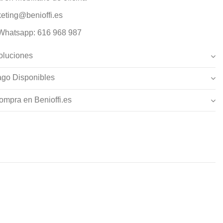
eting@benioffi.es
 Whatsapp: 616 968 987
oluciones
go Disponibles
ompra en Benioffi.es