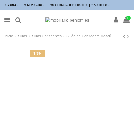
⚡​Ofertas
⭐​ Novedades
☎ Contacta con nosotros | ✅Benioffi.es
0
Inicio
Sillas
Sillas Confidentes
Sillón de Confidente Moscú
-10%